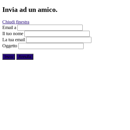
Invia ad un amico.
Chiudi finestra
Email a
Il tuo nome
La tua email
Oggetto
Invia
Annulla