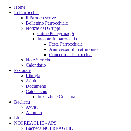
Home
In Parrocchia
Il Parroco scrive
Bollettino Parrocchiale
Notizie dai Gruppi
Gite e Pellegrinaggi
Incontri in parrocchia
Festa Parrocchiale
Anniversari di matrimonio
Concerto in Parrocchia
Note Storiche
Calendario
Pastorale
Liturgia
Adulti
Documenti
Catechismo
Iniziazione Cristiana
Bacheca
Avvisi
Annunci
Link
NOI REAGLIE - APS
Bacheca NOI REAGLIE -