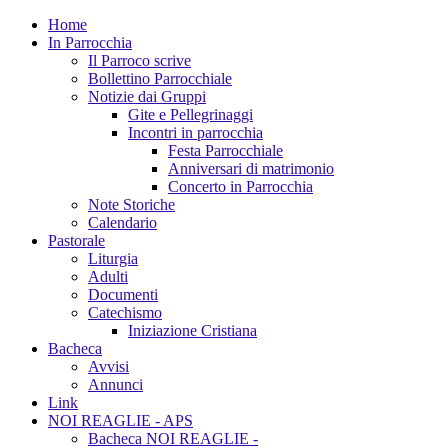
Home
In Parrocchia
Il Parroco scrive
Bollettino Parrocchiale
Notizie dai Gruppi
Gite e Pellegrinaggi
Incontri in parrocchia
Festa Parrocchiale
Anniversari di matrimonio
Concerto in Parrocchia
Note Storiche
Calendario
Pastorale
Liturgia
Adulti
Documenti
Catechismo
Iniziazione Cristiana
Bacheca
Avvisi
Annunci
Link
NOI REAGLIE - APS
Bacheca NOI REAGLIE -