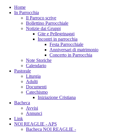
Home
In Parrocchia
Il Parroco scrive
Bollettino Parrocchiale
Notizie dai Gruppi
Gite e Pellegrinaggi
Incontri in parrocchia
Festa Parrocchiale
Anniversari di matrimonio
Concerto in Parrocchia
Note Storiche
Calendario
Pastorale
Liturgia
Adulti
Documenti
Catechismo
Iniziazione Cristiana
Bacheca
Avvisi
Annunci
Link
NOI REAGLIE - APS
Bacheca NOI REAGLIE -