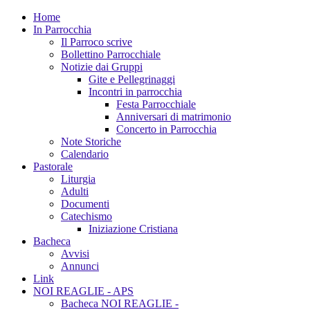
Home
In Parrocchia
Il Parroco scrive
Bollettino Parrocchiale
Notizie dai Gruppi
Gite e Pellegrinaggi
Incontri in parrocchia
Festa Parrocchiale
Anniversari di matrimonio
Concerto in Parrocchia
Note Storiche
Calendario
Pastorale
Liturgia
Adulti
Documenti
Catechismo
Iniziazione Cristiana
Bacheca
Avvisi
Annunci
Link
NOI REAGLIE - APS
Bacheca NOI REAGLIE -