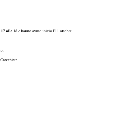
 17 alle 18
e hanno avuto inizio l'11 ottobre.
no.
 Catechiste