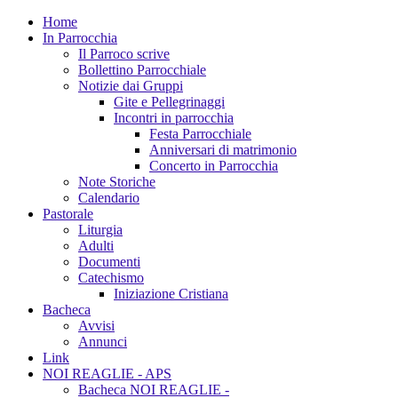
Home
In Parrocchia
Il Parroco scrive
Bollettino Parrocchiale
Notizie dai Gruppi
Gite e Pellegrinaggi
Incontri in parrocchia
Festa Parrocchiale
Anniversari di matrimonio
Concerto in Parrocchia
Note Storiche
Calendario
Pastorale
Liturgia
Adulti
Documenti
Catechismo
Iniziazione Cristiana
Bacheca
Avvisi
Annunci
Link
NOI REAGLIE - APS
Bacheca NOI REAGLIE -