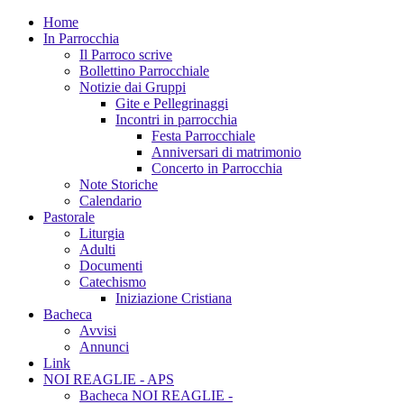
Home
In Parrocchia
Il Parroco scrive
Bollettino Parrocchiale
Notizie dai Gruppi
Gite e Pellegrinaggi
Incontri in parrocchia
Festa Parrocchiale
Anniversari di matrimonio
Concerto in Parrocchia
Note Storiche
Calendario
Pastorale
Liturgia
Adulti
Documenti
Catechismo
Iniziazione Cristiana
Bacheca
Avvisi
Annunci
Link
NOI REAGLIE - APS
Bacheca NOI REAGLIE -