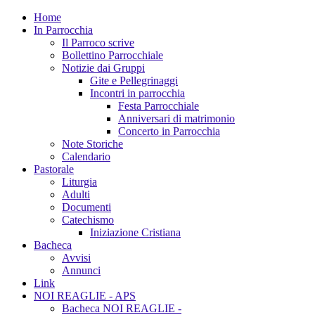
Home
In Parrocchia
Il Parroco scrive
Bollettino Parrocchiale
Notizie dai Gruppi
Gite e Pellegrinaggi
Incontri in parrocchia
Festa Parrocchiale
Anniversari di matrimonio
Concerto in Parrocchia
Note Storiche
Calendario
Pastorale
Liturgia
Adulti
Documenti
Catechismo
Iniziazione Cristiana
Bacheca
Avvisi
Annunci
Link
NOI REAGLIE - APS
Bacheca NOI REAGLIE -