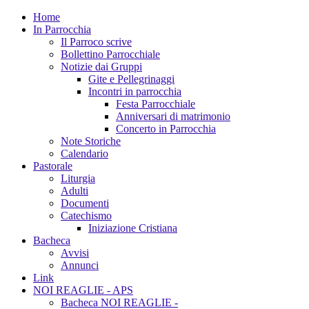
Home
In Parrocchia
Il Parroco scrive
Bollettino Parrocchiale
Notizie dai Gruppi
Gite e Pellegrinaggi
Incontri in parrocchia
Festa Parrocchiale
Anniversari di matrimonio
Concerto in Parrocchia
Note Storiche
Calendario
Pastorale
Liturgia
Adulti
Documenti
Catechismo
Iniziazione Cristiana
Bacheca
Avvisi
Annunci
Link
NOI REAGLIE - APS
Bacheca NOI REAGLIE -