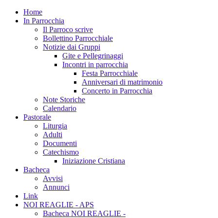
Home
In Parrocchia
Il Parroco scrive
Bollettino Parrocchiale
Notizie dai Gruppi
Gite e Pellegrinaggi
Incontri in parrocchia
Festa Parrocchiale
Anniversari di matrimonio
Concerto in Parrocchia
Note Storiche
Calendario
Pastorale
Liturgia
Adulti
Documenti
Catechismo
Iniziazione Cristiana
Bacheca
Avvisi
Annunci
Link
NOI REAGLIE - APS
Bacheca NOI REAGLIE -