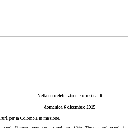
Nella concelebrazione eucaristica di
domenica 6 dicembre 2015
rtirà per la Colombia in missione.
egnando l'immaginetta con la preghiera di Van Thuan sottolineando in 