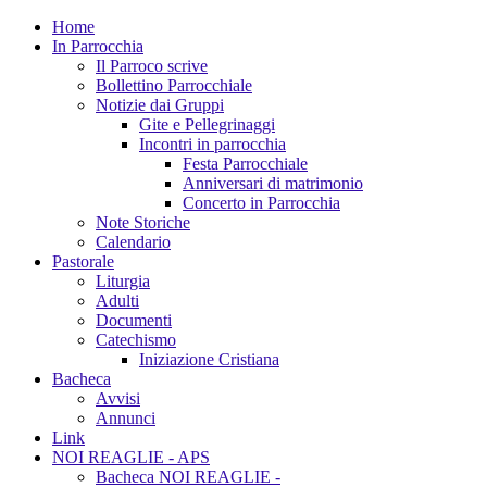
Home
In Parrocchia
Il Parroco scrive
Bollettino Parrocchiale
Notizie dai Gruppi
Gite e Pellegrinaggi
Incontri in parrocchia
Festa Parrocchiale
Anniversari di matrimonio
Concerto in Parrocchia
Note Storiche
Calendario
Pastorale
Liturgia
Adulti
Documenti
Catechismo
Iniziazione Cristiana
Bacheca
Avvisi
Annunci
Link
NOI REAGLIE - APS
Bacheca NOI REAGLIE -