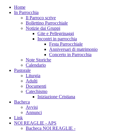
Home
In Parrocchia
Il Parroco scrive
Bollettino Parrocchiale
Notizie dai Gruppi
Gite e Pellegrinaggi
Incontri in parrocchia
Festa Parrocchiale
Anniversari di matrimonio
Concerto in Parrocchia
Note Storiche
Calendario
Pastorale
Liturgia
Adulti
Documenti
Catechismo
Iniziazione Cristiana
Bacheca
Avvisi
Annunci
Link
NOI REAGLIE - APS
Bacheca NOI REAGLIE -