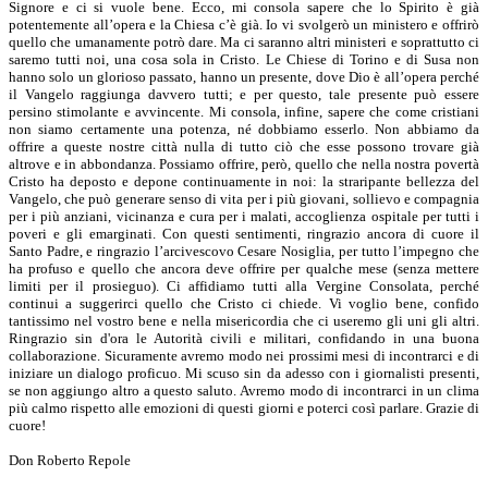
Signore e ci si vuole bene. Ecco, mi consola sapere che lo Spirito è già
potentemente all’opera e la Chiesa c’è già. Io vi svolgerò un ministero e offrirò
quello che umanamente potrò dare. Ma ci saranno altri ministeri e soprattutto ci
saremo tutti noi, una cosa sola in Cristo. Le Chiese di Torino e di Susa non
hanno solo un glorioso passato, hanno un presente, dove Dio è all’opera perché
il Vangelo raggiunga davvero tutti; e per questo, tale presente può essere
persino stimolante e avvincente. Mi consola, infine, sapere che come cristiani
non siamo certamente una potenza, né dobbiamo esserlo. Non abbiamo da
offrire a queste nostre città nulla di tutto ciò che esse possono trovare già
altrove e in abbondanza. Possiamo offrire, però, quello che nella nostra povertà
Cristo ha deposto e depone continuamente in noi: la straripante bellezza del
Vangelo, che può generare senso di vita per i più giovani, sollievo e compagnia
per i più anziani, vicinanza e cura per i malati, accoglienza ospitale per tutti i
poveri e gli emarginati. Con questi sentimenti, ringrazio ancora di cuore il
Santo Padre, e ringrazio l’arcivescovo Cesare Nosiglia, per tutto l’impegno che
ha profuso e quello che ancora deve offrire per qualche mese (senza mettere
limiti per il prosieguo). Ci affidiamo tutti alla Vergine Consolata, perché
continui a suggerirci quello che Cristo ci chiede. Vi voglio bene, confido
tantissimo nel vostro bene e nella misericordia che ci useremo gli uni gli altri.
Ringrazio sin d'ora le Autorità civili e militari, confidando in una buona
collaborazione. Sicuramente avremo modo nei prossimi mesi di incontrarci e di
iniziare un dialogo proficuo. Mi scuso sin da adesso con i giornalisti presenti,
se non aggiungo altro a questo saluto. Avremo modo di incontrarci in un clima
più calmo rispetto alle emozioni di questi giorni e poterci così parlare. Grazie di
cuore!
Don Roberto Repole