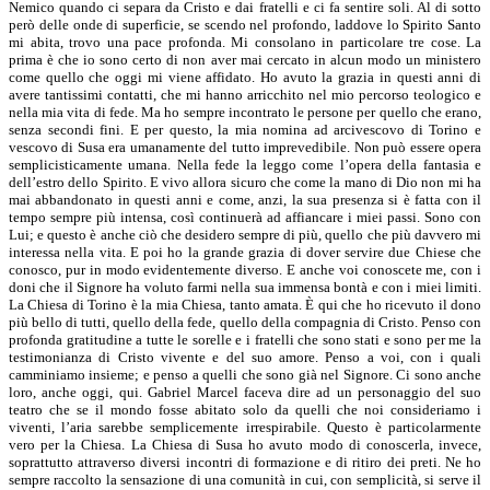
Nemico quando ci separa da Cristo e dai fratelli e ci fa sentire soli. Al di sotto
però delle onde di superficie, se scendo nel profondo, laddove lo Spirito Santo
mi abita, trovo una pace profonda. Mi consolano in particolare tre cose. La
prima è che io sono certo di non aver mai cercato in alcun modo un ministero
come quello che oggi mi viene affidato. Ho avuto la grazia in questi anni di
avere tantissimi contatti, che mi hanno arricchito nel mio percorso teologico e
nella mia vita di fede. Ma ho sempre incontrato le persone per quello che erano,
senza secondi fini. E per questo, la mia nomina ad arcivescovo di Torino e
vescovo di Susa era umanamente del tutto imprevedibile. Non può essere opera
semplicisticamente umana. Nella fede la leggo come l’opera della fantasia e
dell’estro dello Spirito. E vivo allora sicuro che come la mano di Dio non mi ha
mai abbandonato in questi anni e come, anzi, la sua presenza si è fatta con il
tempo sempre più intensa, così continuerà ad affiancare i miei passi. Sono con
Lui; e questo è anche ciò che desidero sempre di più, quello che più davvero mi
interessa nella vita. E poi ho la grande grazia di dover servire due Chiese che
conosco, pur in modo evidentemente diverso. E anche voi conoscete me, con i
doni che il Signore ha voluto farmi nella sua immensa bontà e con i miei limiti.
La Chiesa di Torino è la mia Chiesa, tanto amata. È qui che ho ricevuto il dono
più bello di tutti, quello della fede, quello della compagnia di Cristo. Penso con
profonda gratitudine a tutte le sorelle e i fratelli che sono stati e sono per me la
testimonianza di Cristo vivente e del suo amore. Penso a voi, con i quali
camminiamo insieme; e penso a quelli che sono già nel Signore. Ci sono anche
loro, anche oggi, qui. Gabriel Marcel faceva dire ad un personaggio del suo
teatro che se il mondo fosse abitato solo da quelli che noi consideriamo i
viventi, l’aria sarebbe semplicemente irrespirabile. Questo è particolarmente
vero per la Chiesa. La Chiesa di Susa ho avuto modo di conoscerla, invece,
soprattutto attraverso diversi incontri di formazione e di ritiro dei preti. Ne ho
sempre raccolto la sensazione di una comunità in cui, con semplicità, si serve il