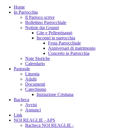
Home
In Parrocchia
Il Parroco scrive
Bollettino Parrocchiale
Notizie dai Gruppi
Gite e Pellegrinaggi
Incontri in parrocchia
Festa Parrocchiale
Anniversari di matrimonio
Concerto in Parrocchia
Note Storiche
Calendario
Pastorale
Liturgia
Adulti
Documenti
Catechismo
Iniziazione Cristiana
Bacheca
Avvisi
Annunci
Link
NOI REAGLIE - APS
Bacheca NOI REAGLIE -