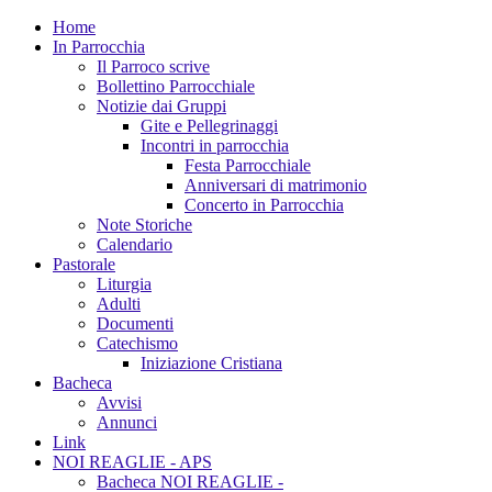
Home
In Parrocchia
Il Parroco scrive
Bollettino Parrocchiale
Notizie dai Gruppi
Gite e Pellegrinaggi
Incontri in parrocchia
Festa Parrocchiale
Anniversari di matrimonio
Concerto in Parrocchia
Note Storiche
Calendario
Pastorale
Liturgia
Adulti
Documenti
Catechismo
Iniziazione Cristiana
Bacheca
Avvisi
Annunci
Link
NOI REAGLIE - APS
Bacheca NOI REAGLIE -