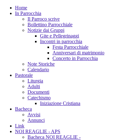
Home
In Parrocchia
Il Parroco scrive
Bollettino Parrocchiale
Notizie dai Gruppi
Gite e Pellegrinaggi
Incontri in parrocchia
Festa Parrocchiale
Anniversari di matrimonio
Concerto in Parrocchia
Note Storiche
Calendario
Pastorale
Liturgia
Adulti
Documenti
Catechismo
Iniziazione Cristiana
Bacheca
Avvisi
Annunci
Link
NOI REAGLIE - APS
Bacheca NOI REAGLIE -