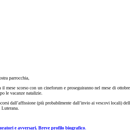
ostra parrocchia,
vita il mese scorso con un cineforum e proseguiranno nel mese di ottob
o le vacanze natalizie.
corsi dall’affissione (più probabilmente dall’invio ai vescovi locali) de
a Luterana.
oratori e avversari. Breve profilo biografico
.