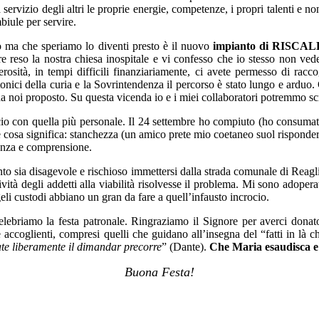
rvizio degli altri le proprie energie, competenze, i propri talenti e non p
biule per servire.
o ma che speriamo lo diventi presto è il nuovo
impianto di RISC
 reso la nostra chiesa inospitale e vi confesso che io stesso non vedev
osità, in tempi difficili finanziariamente, ci avete permesso di racco
onici della curia e la Sovrintendenza il percorso è stato lungo e arduo. 
da noi proposto. Su questa vicenda io e i miei collaboratori potremmo s
cio con quella più personale. Il 24 settembre ho compiuto (ho consumato
e cosa significa: stanchezza (un amico prete mio coetaneo suol risponde
ienza e comprensione.
o sia disagevole e rischioso immettersi dalla strada comunale di Reaglie
ività degli addetti alla viabilità risolvesse il problema. Mi sono adope
li custodi abbiano un gran da fare a quell’infausto incrocio.
lebriamo la festa patronale. Ringraziamo il Signore per averci dona
accoglienti, compresi quelli che guidano all’insegna del “fatti in là c
ate liberamente il dimandar precorre
” (Dante).
Che Maria esaudisca e 
Buona Festa!