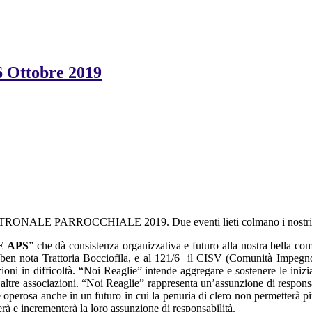
ttobre 2019
A PATRONALE PARROCCHIALE 2019. Due eventi lieti colmano i nostri cu
E APS
” che dà consistenza organizzativa e futuro alla nostra bella co
ben nota Trattoria Bocciofila, e al 121/6 il CISV (Comunità Impegno 
i in difficoltà. “Noi Reaglie” intende aggregare e sostenere le iniziati
 altre associazioni. “Noi Reaglie” rappresenta un’assunzione di responsabi
 operosa anche in un futuro in cui la penuria di clero non permetterà 
erà e incrementerà la loro assunzione di responsabilità.