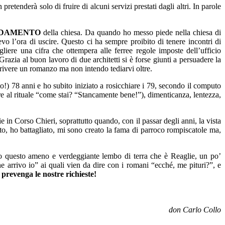
retenderà solo di fruire di alcuni servizi prestati dagli altri. In parole
ALDAMENTO
della chiesa. Da quando ho messo piede nella chiesa di
o l’ora di uscire. Questo ci ha sempre proibito di tenere incontri di
gliere una cifra che ottempera alle ferree regole imposte dell’ufficio
Grazia al buon lavoro di due architetti si è forse giunti a persuadere la
crivere un romanzo ma non intendo tediarvi oltre.
!) 78 anni e ho subito iniziato a rosicchiare i 79, secondo il computo
re al rituale “come stai? “Stancamente bene!”), dimenticanza, lentezza,
 in Corso Chieri, soprattutto quando, con il passar degli anni, la vista
rato, ho battagliato, mi sono creato la fama di parroco rompiscatole ma,
to questo ameno e verdeggiante lembo di terra che è Reaglie, un po’
he arrivo io” ai quali vien da dire con i romani “ecché, me pituri?”, e
prevenga le nostre richieste!
don Carlo Collo