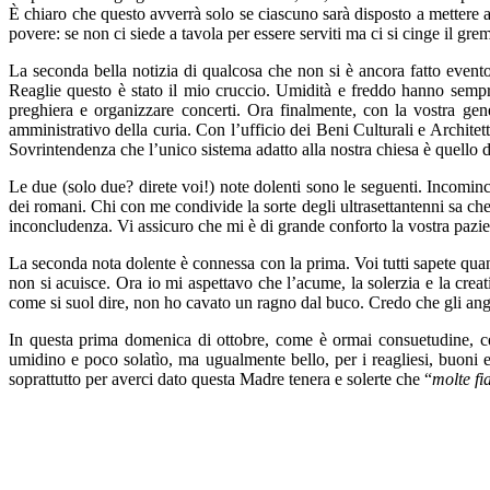
È chiaro che questo avverrà solo se ciascuno sarà disposto a mettere a se
povere: se non ci siede a tavola per essere serviti ma ci si cinge il grem
La seconda bella notizia di qualcosa che non si è ancora fatto event
Reaglie questo è stato il mio cruccio. Umidità e freddo hanno sempre
preghiera e organizzare concerti. Ora finalmente, con la vostra gener
amministrativo della curia. Con l’ufficio dei Beni Culturali e Architett
Sovrintendenza che l’unico sistema adatto alla nostra chiesa è quello 
Le due (solo due? direte voi!) note dolenti sono le seguenti. Incomin
dei romani. Chi con me condivide la sorte degli ultrasettantenni sa ch
inconcludenza. Vi assicuro che mi è di grande conforto la vostra paz
La seconda nota dolente è connessa con la prima. Voi tutti sapete quant
non si acuisce. Ora io mi aspettavo che l’acume, la solerzia e la creat
come si suol dire, non ho cavato un ragno dal buco. Credo che gli ange
In questa prima domenica di ottobre, come è ormai consuetudine, ce
umidino e poco solatìo, ma ugualmente bello, per i reagliesi, buoni e 
soprattutto per averci dato questa Madre tenera e solerte che “
molte fi