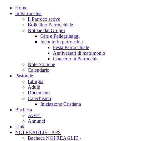
Home
In Parrocchia
Il Parroco scrive
Bollettino Parrocchiale
Notizie dai Gruppi
Gite e Pellegrinaggi
Incontri in parrocchia
Festa Parrocchiale
Anniversari di matrimonio
Concerto in Parrocchia
Note Storiche
Calendario
Pastorale
Liturgia
Adulti
Documenti
Catechismo
Iniziazione Cristiana
Bacheca
Avvisi
Annunci
Link
NOI REAGLIE - APS
Bacheca NOI REAGLIE -