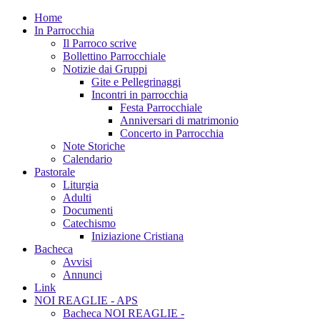
Home
In Parrocchia
Il Parroco scrive
Bollettino Parrocchiale
Notizie dai Gruppi
Gite e Pellegrinaggi
Incontri in parrocchia
Festa Parrocchiale
Anniversari di matrimonio
Concerto in Parrocchia
Note Storiche
Calendario
Pastorale
Liturgia
Adulti
Documenti
Catechismo
Iniziazione Cristiana
Bacheca
Avvisi
Annunci
Link
NOI REAGLIE - APS
Bacheca NOI REAGLIE -