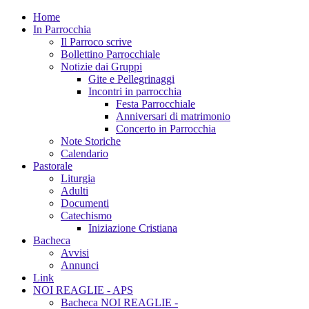
Home
In Parrocchia
Il Parroco scrive
Bollettino Parrocchiale
Notizie dai Gruppi
Gite e Pellegrinaggi
Incontri in parrocchia
Festa Parrocchiale
Anniversari di matrimonio
Concerto in Parrocchia
Note Storiche
Calendario
Pastorale
Liturgia
Adulti
Documenti
Catechismo
Iniziazione Cristiana
Bacheca
Avvisi
Annunci
Link
NOI REAGLIE - APS
Bacheca NOI REAGLIE -