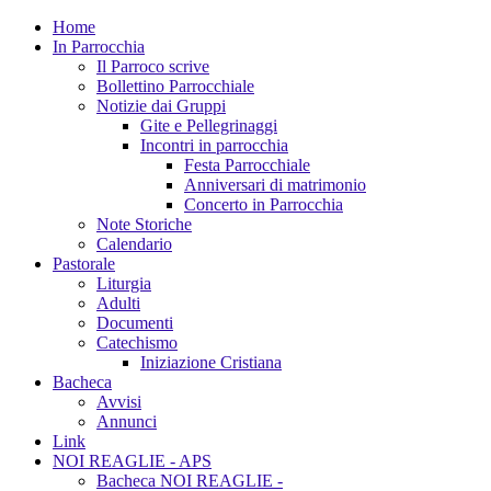
Home
In Parrocchia
Il Parroco scrive
Bollettino Parrocchiale
Notizie dai Gruppi
Gite e Pellegrinaggi
Incontri in parrocchia
Festa Parrocchiale
Anniversari di matrimonio
Concerto in Parrocchia
Note Storiche
Calendario
Pastorale
Liturgia
Adulti
Documenti
Catechismo
Iniziazione Cristiana
Bacheca
Avvisi
Annunci
Link
NOI REAGLIE - APS
Bacheca NOI REAGLIE -