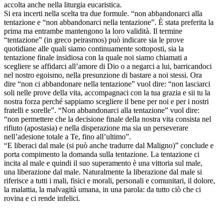
accolta anche nella liturgia eucaristica.
Si era incerti nella scelta tra due formule. “non abbandonarci alla
tentazione e “non abbandonarci nella tentazione”. È stata preferita la
prima ma entrambe mantengono la loro validità. Il termine
“tentazione” (in greco peirasmos) può indicare sia le prove
quotidiane alle quali siamo continuamente sottoposti, sia la
tentazione finale insidiosa con la quale noi siamo chiamati a
scegliere se affidarci all’amore di Dio o a negarci a lui, barricandoci
nel nostro egoismo, nella presunzione di bastare a noi stessi. Ora
dire “non ci abbandonare nella tentazione” vuol dire: “non lasciarci
soli nelle prove della vita, accompagnaci con la tua grazia e sii tu la
nostra forza perché sappiamo scegliere il bene per noi e per i nostri
fratelli e sorelle”. “Non abbandonarci alla tentazione” vuol dire:
“non permettere che la decisione finale della nostra vita consista nel
rifiuto (apostasia) e nella disperazione ma sia un perseverare
nell’adesione totale a Te, fino all’ultimo”.
“E liberaci dal male (si può anche tradurre dal Maligno)” conclude e
porta compimento la domanda sulla tentazione. La tentazione ci
incita al male e quindi il suo superamento è una vittoria sul male,
una liberazione dal male. Naturalmente la liberazione dal male si
riferisce a tutti i mali, fisici e morali, personali e comunitari, il dolore,
la malattia, la malvagità umana, in una parola: da tutto ciò che ci
rovina e ci rende infelici.