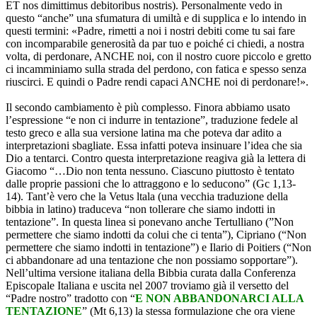
ET nos dimittimus debitoribus nostris). Personalmente vedo in
questo “anche” una sfumatura di umiltà e di supplica e lo intendo in
questi termini: «Padre, rimetti a noi i nostri debiti come tu sai fare
con incomparabile generosità da par tuo e poiché ci chiedi, a nostra
volta, di perdonare, ANCHE noi, con il nostro cuore piccolo e gretto
ci incamminiamo sulla strada del perdono, con fatica e spesso senza
riuscirci. E quindi o Padre rendi capaci ANCHE noi di perdonare!».
Il secondo cambiamento è più complesso. Finora abbiamo usato
l’espressione “e non ci indurre in tentazione”, traduzione fedele al
testo greco e alla sua versione latina ma che poteva dar adito a
interpretazioni sbagliate. Essa infatti poteva insinuare l’idea che sia
Dio a tentarci. Contro questa interpretazione reagiva già la lettera di
Giacomo “…Dio non tenta nessuno. Ciascuno piuttosto è tentato
dalle proprie passioni che lo attraggono e lo seducono” (Gc 1,13-
14). Tant’è vero che la Vetus ltala (una vecchia traduzione della
bibbia in latino) traduceva “non tollerare che siamo indotti in
tentazione”. In questa linea si ponevano anche Tertulliano (”Non
permettere che siamo indotti da colui che ci tenta”), Cipriano (“Non
permettere che siamo indotti in tentazione”) e Ilario di Poitiers (“Non
ci abbandonare ad una tentazione che non possiamo sopportare”).
Nell’ultima versione italiana della Bibbia curata dalla Conferenza
Episcopale Italiana e uscita nel 2007 troviamo già il versetto del
“Padre nostro” tradotto con “
E NON ABBANDONARCI ALLA
TENTAZIONE
” (Mt 6,13) la stessa formulazione che ora viene