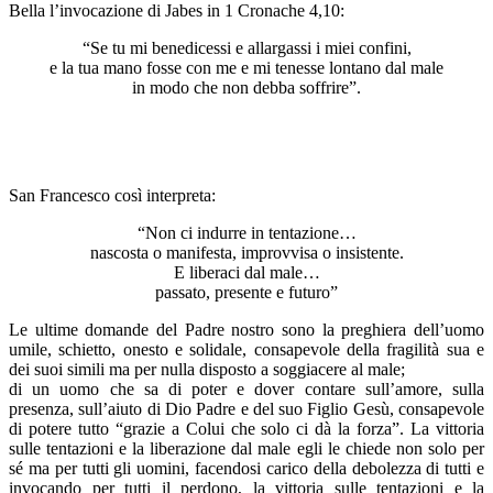
Bella l’invocazione di Jabes in 1 Cronache 4,10:
“Se tu mi benedicessi e allargassi i miei confini,
e la tua mano fosse con me e mi tenesse lontano dal male
in modo che non debba soffrire”.
San Francesco così interpreta:
“Non ci indurre in tentazione…
nascosta o manifesta, improvvisa o insistente.
E liberaci dal male…
passato, presente e futuro”
Le ultime domande del Padre nostro sono la preghiera dell’uomo
umile, schietto, onesto e solidale, consapevole della fragilità sua e
dei suoi simili ma per nulla disposto a soggiacere al male;
di un uomo che sa di poter e dover contare sull’amore, sulla
presenza, sull’aiuto di Dio Padre e del suo Figlio Gesù, consapevole
di potere tutto “grazie a Colui che solo ci dà la forza”. La vittoria
sulle tentazioni e la liberazione dal male egli le chiede non solo per
sé ma per tutti gli uomini, facendosi carico della debolezza di tutti e
invocando per tutti il perdono, la vittoria sulle tentazioni e la