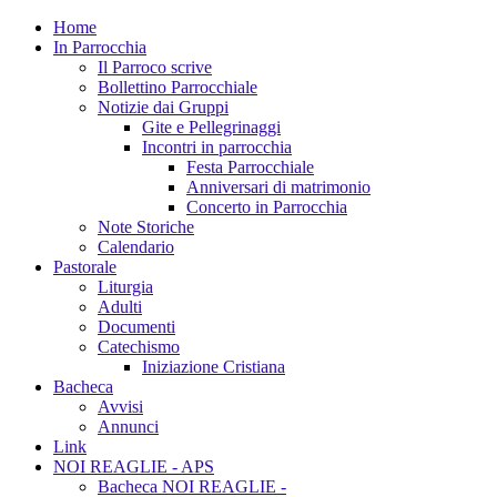
Home
In Parrocchia
Il Parroco scrive
Bollettino Parrocchiale
Notizie dai Gruppi
Gite e Pellegrinaggi
Incontri in parrocchia
Festa Parrocchiale
Anniversari di matrimonio
Concerto in Parrocchia
Note Storiche
Calendario
Pastorale
Liturgia
Adulti
Documenti
Catechismo
Iniziazione Cristiana
Bacheca
Avvisi
Annunci
Link
NOI REAGLIE - APS
Bacheca NOI REAGLIE -